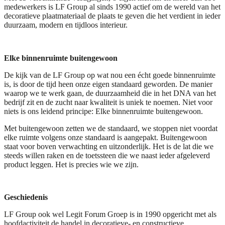
medewerkers is LF Group al sinds 1990 actief om de wereld van het
decoratieve plaatmateriaal de plaats te geven die het verdient in ieder
duurzaam, modern en tijdloos interieur.
Elke binnenruimte buitengewoon
De kijk van de LF Group op wat nou een écht goede binnenruimte
is, is door de tijd heen onze eigen standaard geworden. De manier
waarop we te werk gaan, de duurzaamheid die in het DNA van het
bedrijf zit en de zucht naar kwaliteit is uniek te noemen. Niet voor
niets is ons leidend principe: Elke binnenruimte buitengewoon.
Met buitengewoon zetten we de standaard, we stoppen niet voordat
elke ruimte volgens onze standaard is aangepakt. Buitengewoon
staat voor boven verwachting en uitzonderlijk. Het is de lat die we
steeds willen raken en de toetssteen die we naast ieder afgeleverd
product leggen. Het is precies wie we zijn.
Geschiedenis
LF Group ook wel Legit Forum Groep is in 1990 opgericht met als
hoofdactiviteit de handel in decoratieve- en constructieve