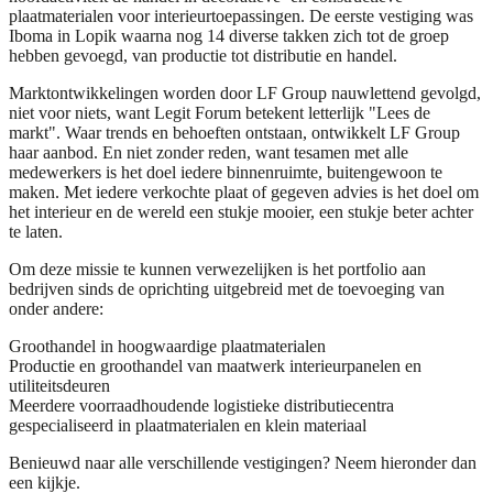
plaatmaterialen voor interieurtoepassingen. De eerste vestiging was
Iboma in Lopik waarna nog 14 diverse takken zich tot de groep
hebben gevoegd, van productie tot distributie en handel.
Marktontwikkelingen worden door LF Group nauwlettend gevolgd,
niet voor niets, want Legit Forum betekent letterlijk "Lees de
markt". Waar trends en behoeften ontstaan, ontwikkelt LF Group
haar aanbod. En niet zonder reden, want tesamen met alle
medewerkers is het doel iedere binnenruimte, buitengewoon te
maken. Met iedere verkochte plaat of gegeven advies is het doel om
het interieur en de wereld een stukje mooier, een stukje beter achter
te laten.
Om deze missie te kunnen verwezelijken is het portfolio aan
bedrijven sinds de oprichting uitgebreid met de toevoeging van
onder andere:
Groothandel in hoogwaardige plaatmaterialen
Productie en groothandel van maatwerk interieurpanelen en
utiliteitsdeuren
Meerdere voorraadhoudende logistieke distributiecentra
gespecialiseerd in plaatmaterialen en klein materiaal
Benieuwd naar alle verschillende vestigingen? Neem hieronder dan
een kijkje.