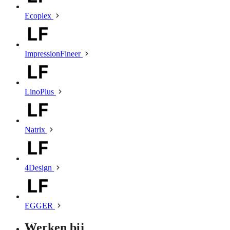
Ecoplex
ImpressionFineer
LinoPlus
Natrix
4Design
EGGER
Werken bij