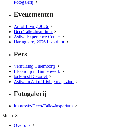
Fotogalerij
Evenementen
Art of Living 2026
DecoTalks-Inspirium
Asilva Experience Center
Haringparty 2026 Inspirium
Pers
Verhuizing Culemborg
LF Group in Binnenwerk
toekomst Dekoriet
Asilva in Art of Living magazine
Fotogalerij
Impressie-Deco-Talks-Insperium
Menu
Over ons