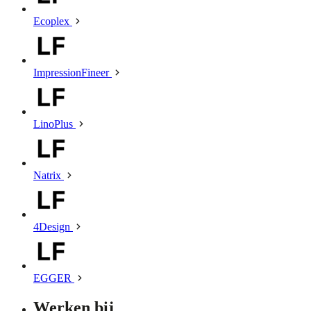
Ecoplex
ImpressionFineer
LinoPlus
Natrix
4Design
EGGER
Werken bij