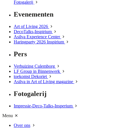
Fotogalerij
Evenementen
Art of Living 2026
DecoTalks-Inspirium
Asilva Experience Center
Haringparty 2026 Inspirium
Pers
Verhuizing Culemborg
LF Group in Binnenwerk
toekomst Dekoriet
Asilva in Art of Living magazine
Fotogalerij
Impressie-Deco-Talks-Insperium
Menu
Over ons