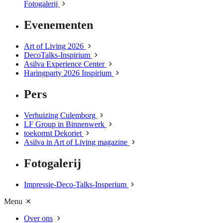
Fotogalerij
Evenementen
Art of Living 2026
DecoTalks-Inspirium
Asilva Experience Center
Haringparty 2026 Inspirium
Pers
Verhuizing Culemborg
LF Group in Binnenwerk
toekomst Dekoriet
Asilva in Art of Living magazine
Fotogalerij
Impressie-Deco-Talks-Insperium
Menu
Over ons