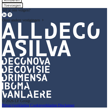
Annuleren
Toevoegen
Wil je ons volgen?
Onze andere vestigingen
© 2026 LF Group
Privacyverklaring
Cookieverklaring
Disclaimer