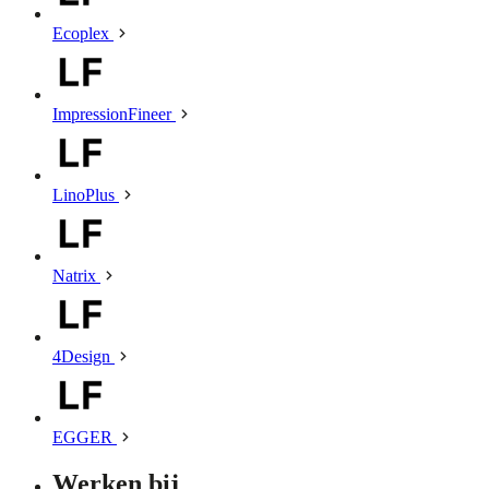
Ecoplex
ImpressionFineer
LinoPlus
Natrix
4Design
EGGER
Werken bij