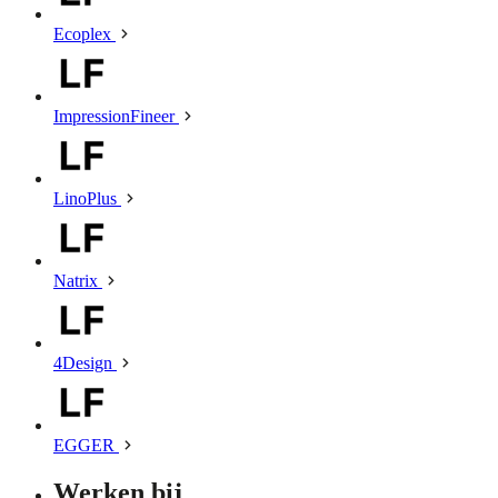
Ecoplex
ImpressionFineer
LinoPlus
Natrix
4Design
EGGER
Werken bij