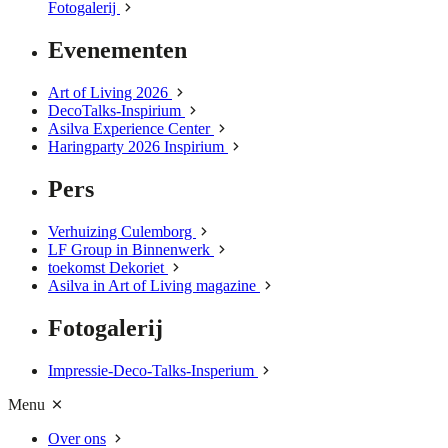
Fotogalerij
Evenementen
Art of Living 2026
DecoTalks-Inspirium
Asilva Experience Center
Haringparty 2026 Inspirium
Pers
Verhuizing Culemborg
LF Group in Binnenwerk
toekomst Dekoriet
Asilva in Art of Living magazine
Fotogalerij
Impressie-Deco-Talks-Insperium
Menu
Over ons